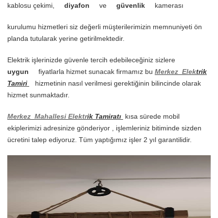
kablosu çekimi,
diyafon
ve
güvenlik
kamerası
kurulumu hizmetleri siz değerli müşterilerimizin memnuniyeti ön
planda tutularak yerine getirilmektedir.
Elektrik işlerinizde güvenle tercih edebileceğiniz sizlere
uygun
fiyatlarla hizmet sunacak firmamız bu
Merkez
Elek
t
rik
Tamiri
hizmetinin nasıl verilmesi gerektiğinin bilincinde olarak
hizmet sunmaktadır.
Merkez
Mahallesi
Elektr
ik Tamiratı
kısa sürede mobil
ekiplerimizi adresinize gönderiyor , işlemleriniz bitiminde sizden
ücretini talep ediyoruz. Tüm yaptığımız işler 2 yıl garantilidir.