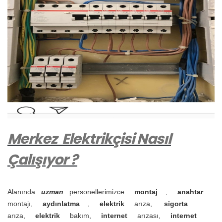
Merkez
Elektrikçisi Nasıl
Çalışıyor ?
Alanında
uzman
personellerimizce
montaj
,
anahtar
montajı,
aydınlatma
,
elektrik
arıza,
sigorta
arıza,
elektrik
bakım,
internet
arızası,
internet