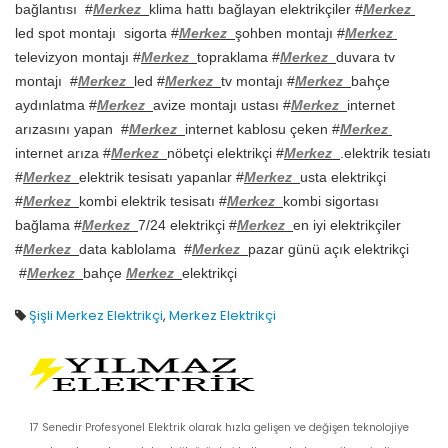
bağlantısı #
Merkez
klima hattı bağlayan elektrikçiler #
Merkez
led spot montajı sigorta #
Merkez
şohben montajı #
Merkez
televizyon montajı #
Merkez
topraklama #
Merkez
duvara tv
montajı #
Merkez
led #
Merkez
tv montajı #
Merkez
bahçe
aydınlatma #
Merkez
avize montajı ustası #
Merkez
internet
arızasını yapan #
Merkez
internet kablosu çeken #
Merkez
internet arıza #
Merkez
nöbetçi elektrikçi #
Merkez
.elektrik tesiatı
#
Merkez
elektrik tesisatı yapanlar #
Merkez
usta elektrikçi
#
Merkez
kombi elektrik tesisatı #
Merkez
kombi sigortası
bağlama #
Merkez
7/24 elektrikçi #
Merkez
en iyi elektrikçiler
#
Merkez
data kablolama #
Merkez
pazar günü açık elektrikçi
#
Merkez
bahçe
Merkez
elektrikçi
Şişli Merkez Elektrikçi
,
Merkez Elektrikçi
17 Senedir Profesyonel Elektrik olarak hızla gelişen ve değişen teknolojiye