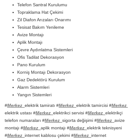
Telefon Santral Kurulumu
Topraklama Hat Çekimi
Zil Diafon Arızaları Onarımı
Tesisat Bakım Yenileme
Avize Montajı
Aplik Montajı
Çevre Aydınlatma Sistemleri
Ofis Tadilat Dekorasyon
Pano Kurulum
Korniş Montajı Dekorasyon
Gaz Dedektörü Kurulum
Alarm Sistemleri
Yangın Sistemleri
#
Merkez
elektrik tamiratı #
Merkez
elektrik tamircisi #
Merkez
elektrik ustası #
Merkez
elektrikci servisi #
Merkez
elektrikçi
telefon numaraları #
Merkez
sigorta değişimi #
Merkez
avize
montajı #
Merkez
aplik montajı #
Merkez
elektrik teknisyeni
#
Merkez
internet kablosu çekimi #
Merkez
internet